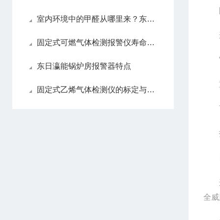
防
室内环境中的甲醛从哪里来？东日瀛能科技科普
这
固定式可燃气体检测报警仪寿命到期前有哪些征兆？
它的
东日瀛能锅炉房报警器特点
重要
固定式乙烯气体检测仪的标定与校准方法研究
可
指明
四
这是
全威