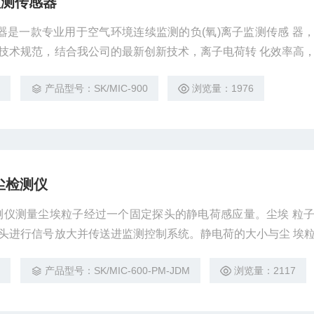
监测传感器
感器是一款专业用于空气环境连续监测的负(氧)离子监测传感 器
技术规范，结合我公司的最新创新技术，离子电荷转 化效率高
、稳定性和抗干扰能力强的情况下，实现了小 体积的设计，适
4
产品型号：SK/MIC-900
浏览量：1976
 该传感器可应用于室外环境监测、家居物联网、智能家居、智
控)系统集成等领域
尘检测仪
测仪测量尘埃粒子经过一个固定探头的静电荷感应量。尘埃 粒
头进行信号放大并传送进监测控制系统。静电荷的大小与尘 埃
电子线路把这部分电荷转换成为控制信号输出，启动粉尘超 
4
产品型号：SK/MIC-600-PM-JDM
浏览量：2117
尘粒子的总量或浓度。