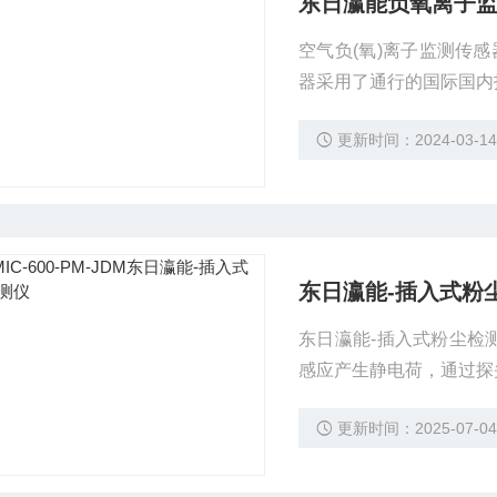
东日瀛能负氧离子
空气负(氧)离子监测传
器采用了通行的国际国内
集稳定，在保证测量精度
更新时间：2024-03-1
空气环境下的连续测量。
智能通风和智能 化监测(
东日瀛能-插入式粉
东日瀛能-插入式粉尘检
感应产生静电荷，通过探
量成比。本系统的高科技
更新时间：2025-07-0
报，同时用于连续记录粉