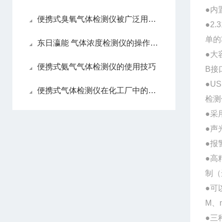
●
内
便携式臭氧气体检测仪被广泛用于环境保护等领域
●
2.3
单的
东日瀛能 气体浓度检测仪的操作指南
●
大
便携式氨气气体检测仪的使用技巧
B
接
●
US
便携式气体检测仪在化工厂中的应用丨东日瀛能科技
检测
●采
●声
●报
●高
制（
●
可
M
、
●
三