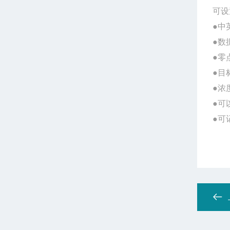
可设
●
中
●数
●
零
●
目
●
浓
●
可
●
可