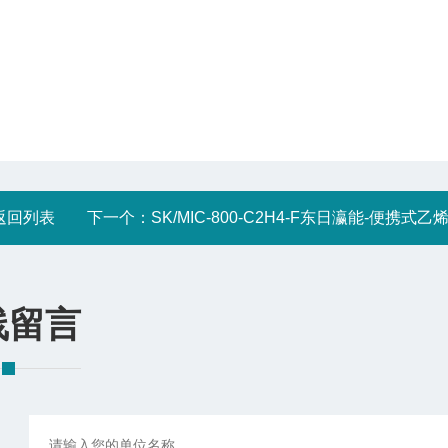
返回列表
下一个：
SK/MIC-800-C2H4-F东日瀛能-便携式乙烯气体浓度检测
线留言