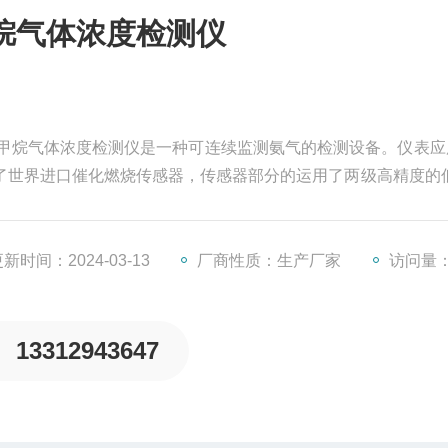
烷气体浓度检测仪
能-便携式溴甲烷气体浓度检测仪是一种可连续监测氨气的检测设备。仪表
用了世界进口催化燃烧传感器，传感器部分的运用了两级高精度的
了仪表检测快速、测量精确、稳定、重复性好
新时间：2024-03-13
厂商性质：生产厂家
访问量：
13312943647