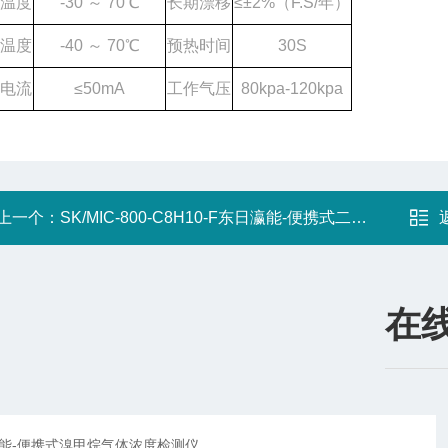
温度
-30
～
7
0
℃
长期漂移
≤±
2
%
（
F.S/
年）
温度
-40
～
70
℃
预热时间
3
0S
电流
≤
50mA
工作气压
8
0
kpa-1
20
kpa
上一个：
SK/MIC-800-C8H10-F东日瀛能-便携式二甲苯气体浓度检测仪
在