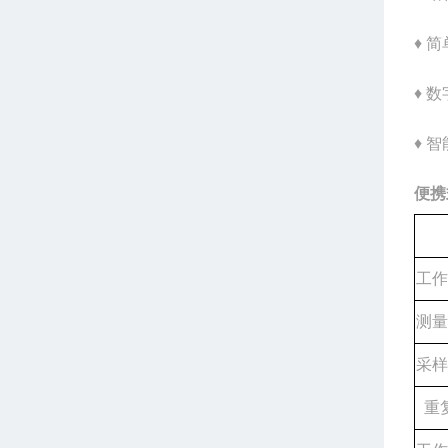
♦ 
♦ 
♦ 
便携
工作
测量
采样
重