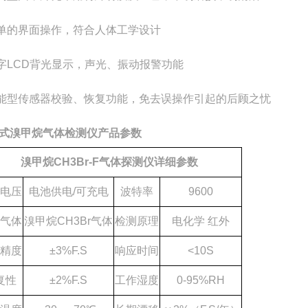
简单的界面操作，符合人体工学设计
数字LCD背光显示，声光、振动报警功能
智能型传感器校验、恢复功能，免去误操作引起的后顾之忧
式
溴甲烷
气体检测仪产品参数
溴甲烷
CH3Br
-F
气体探测仪详细参数
电压
电池供电
/
可充电
波特率
9600
气体
溴甲烷
CH3Br
气体
检测原理
电化学
红外
精度
±
3
%F.S
响应时间
<10S
复性
±
2
%F.S
工作湿度
0-95%RH