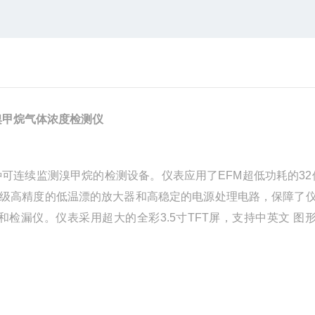
溴甲烷
气体
浓度
检测仪
种可连续监测
溴甲烷
的检测设备。仪表应用了
EFM超低功耗的32
两级高精度的低温漂的放大器和高稳定的电源处理电路，保障了
检漏仪。仪表采用超大的全彩3.5寸TFT屏，支持中英文 图