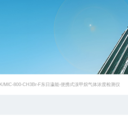
K/MIC-800-CH3Br-F东日瀛能-便携式溴甲烷气体浓度检测仪