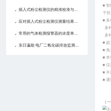
■
智
插入式粉尘检测仪的精准校准与数据分析方法
干扰
■
多
应对插入式粉尘检测仪测量结果不准确的有效方法
多
常用的气体检测报警器的浓度单位工程换算丨东日瀛能科技
多
■
超
东日瀛能 电厂二氧化碳排放监测与解决方案
■
免
■
本
■
仪
■
丰
■
通
（