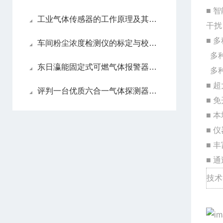
■
智
工业气体传感器的工作原理及其应用
干扰
■
多
车间粉尘浓度检测仪的标定与校准方法
多
东日瀛能固定式可燃气体报警器介绍
多
■
超
评判一台优质六合一气体探测器的五大关键指标
■
免
■
本
■
仪
■
丰
■
通
技术