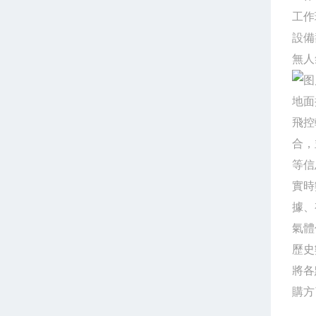
工作環
設備
無人
地面
飛控
合，
等信
實時
據、
氣體
歷史
將各
購方