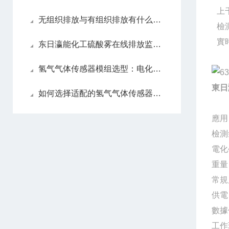
上
无组织排放与有组织排放有什么不同？
檢
實
东日瀛能化工硫酸雾在线排放监测气体分析仪（SK7500-H2SO4-F系列）
氢气气体传感器模组选型：电化学、催化燃烧与热导对比
東日
如何选择适配的氢气气体传感器模组？
應用
檢測
電化
重量
常規
供電：
數據
工作