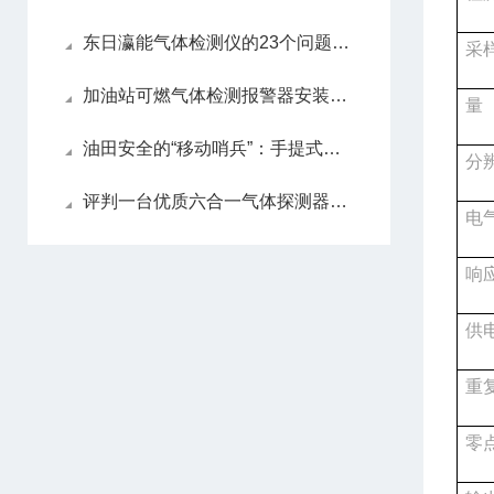
东日瀛能气体检测仪的23个问题17：有限空间中的四合一气体检测仪
采
加油站可燃气体检测报警器安装方案
量
油田安全的“移动哨兵”：手提式四合一气体检测仪全面解析
分
评判一台优质六合一气体探测器的五大关键指标
电
响
供
重
零