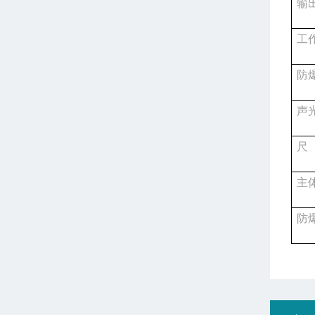
输
工
防
声
尺
主
防