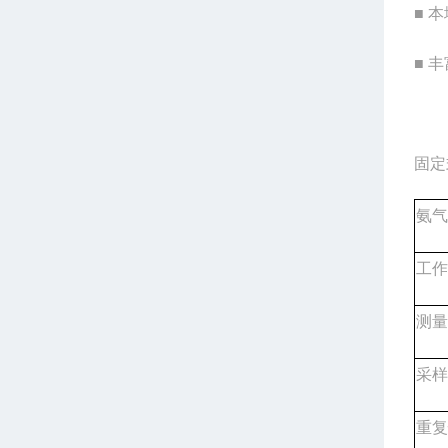
■ 
■ 
固定
氨气
工作
测量
采样
重复