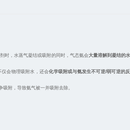
燥剂时，水蒸气凝结或吸附的同时，气态氨会
大量溶解到凝结的
不仅会物理吸附水，还会
化学吸附或与氨发生不可逆/弱可逆的
争吸附，导致氨气被一并吸附去除。