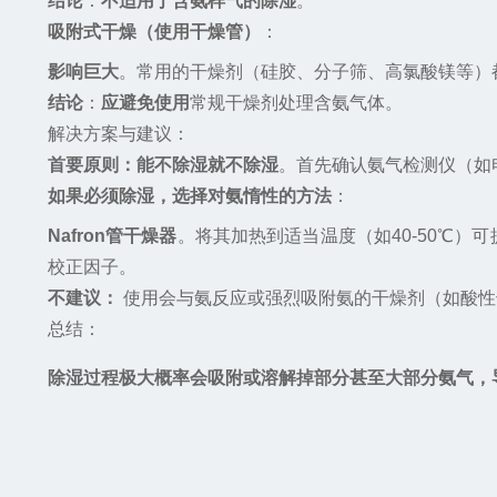
结论
：
不适用于含氨样气的除湿
。
吸附式干燥（使用干燥管）
：
影响巨大
。常用的干燥剂（硅胶、分子筛、高氯酸镁等）
结论
：
应避免使用
常规干燥剂处理含氨气体。
解决方案与建议：
首要原则：能不除湿就不除湿
。首先确认氨气检测仪（如
如果必须除湿，选择对氨惰性的方法
：
Nafron管干燥器
。将其加热到适当温度（如40-50℃）
校正因子。
不建议：
使用会与氨反应或强烈吸附氨的干燥剂（如酸性
总结：
除湿过程极大概率会吸附或溶解掉部分甚至大部分氨气，