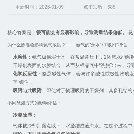
更新时间：2026-01-09
点击次数：688
核心答案是：
很可能会有显著影响，导致测量结果偏低。
氨
为什么除湿会影响氨气浓度？—— 氨气的“亲水"和“吸附"特性
水溶性
：氨气极易溶于水。在常温常压下，1体积水能溶
干燥剂表面的水膜结合，从而从样品气中“洗脱"出来，导
化学反应性
：氨是碱性气体，会与许多酸性或极性物质
牢“锁住"。
吸附与共吸附
：即使对于物理吸附的干燥剂，其多孔结构
不同除湿方式的影响评估：
冷凝除湿
：
气体被冷却到露点以下，水凝结成液态水。在这个过程中