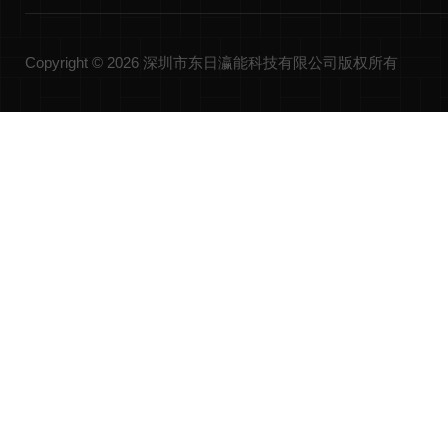
Copyright © 2026 深圳市东日瀛能科技有限公司版权所有